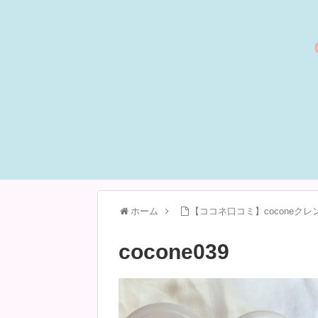
ホーム
【ココネ口コミ】coconeク
cocone039